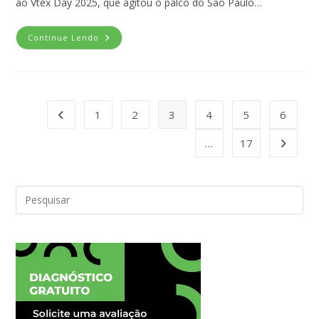
ao Vtex Day 2025, que agitou o palco do São Paulo…
Continue Lendo
1
2
3
4
5
6
…
17