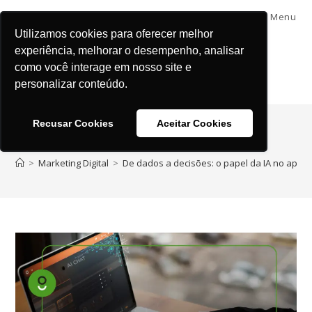
Menu
Utilizamos cookies para oferecer melhor
experiência, melhorar o desempenho, analisar
como você interage em nosso site e
personalizar conteúdo.
Recusar Cookies
Aceitar Cookies
Blog
>
Marketing Digital
>
De dados a decisões: o papel da IA no apri