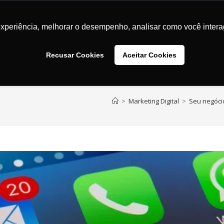
Marketing Digital
Transformação Digital
UX / UI
Des
experiência, melhorar o desempenho, analisar como você intera
Recusar Cookies
Aceitar Cookies
>
Marketing Digital
>
Seu negócio