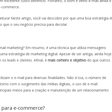
 excelente custo-benefício. Portanto, o bom e velho e-mail ainda é
e-commerce.
 leitura! Neste artigo, você vai descobrir por que uma boa estratégia d
 que o seu negócio precisa para decolar.
mail marketing? Em resumo, é uma técnica que utiliza mensagens
uma estratégia de marketing digital. Apesar de ser antiga, ainda hoje
s leads e clientes. Afinal, é
mais certeiro e objetivo
do que outros
lizam o e-mail para diversas finalidades. Não à toa, o número de
mesmo com o surgimento das mídias digitais, o uso de
e-mail
cipais meios para a criação e manutenção de um relacionamento
g para e-commerce
?