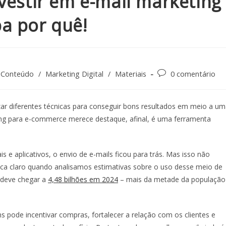
vestir em e-mail marketing
a por quê!
 Conteúdo
/
Marketing Digital
/
Materiais
0 comentário
lizar diferentes técnicas para conseguir bons resultados em meio a u
ing para e-commerce
merece destaque, afinal, é uma ferramenta
 e aplicativos, o envio de e-mails ficou para trás. Mas isso não
fica claro quando analisamos estimativas sobre o uso desse meio de
 deve chegar a
4,48 bilhões em 2024
–
mais da metade da população
 pode incentivar compras, fortalecer a relação com os clientes e