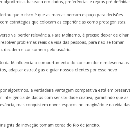
er algorítmica, baseada em dados, preferências e regras pré-definidas
lertou que o risco é que as marcas percam espaço para decisões
, com estratégias que colocam as experiências como protagonistas.
erso vai perder relevância. Para Moliterno, é preciso deixar de olhar
resolver problemas reais da vida das pessoas, para não se tornar
m, decidem e consomem pelo usuário.
 da IA influencia o comportamento do consumidor e redesenha as
os, adaptar estratégias e guiar nossos clientes por esse novo
or algoritmos, a verdadeira vantagem competitiva está em preserv
 inteligência de dados com sensibilidade criativa, garantindo que as
vância, mas conquistem novos espaços no imaginário e na vida da
 insights da inovação tomam conta do Rio de Janeiro
.