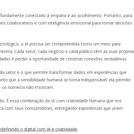
rofundamente conectado à empatia e ao acolhimento. Portanto, para
times colaborativos e com inteligência emocional para tomar decisões
ecnológico, a IA precisa ser compreendida como um meio para
sma. Cada setor, cada negócio e cada público têm as suas própria
idades é perder a oportunidade de construir conexões verdadeiras.
da setor é o que permite transformar dados em experiências que
to que a sensibilidade humana se torna indispensável: ela permite
que os números não mostram.
do. É essa combinação de IA com criatividade humana que nos
ica com seus consumidores, entregando experiências que unem
definindo o digital com IA e criatividade
.