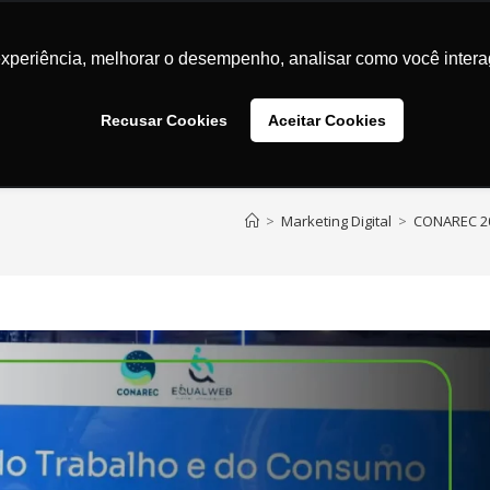
Marketing Digital
Transformação Digital
UX / UI
Des
experiência, melhorar o desempenho, analisar como você intera
Recusar Cookies
Aceitar Cookies
>
Marketing Digital
>
CONAREC 202