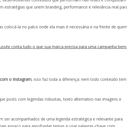
 estratégias que unem branding, performance e relevância real par
 colocá-la no palco onde ela mais é necessária e na frente de que
Poussée conta tudo o que sua marca precisa para uma campanha bem
 com o Instagram
, isso faz toda a diferença: nem todo conteúdo tem
a que posts com legendas robustas, texto alternativo nas imagens e
sam ser acompanhados de uma legenda estratégica e relevante para
mais espaço para aprofundar temas e usar palavras-chave com