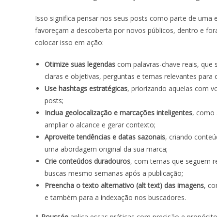
Isso significa pensar nos seus posts como parte de uma 
favoreçam a descoberta por novos públicos, dentro e fora
colocar isso em ação:
Otimize suas legendas
com palavras-chave reais, que s
claras e objetivas, perguntas e temas relevantes para 
Use hashtags estratégicas
, priorizando aquelas com v
posts;
Inclua geolocalização e marcações inteligentes
, como 
ampliar o alcance e gerar contexto;
Aproveite tendências e datas sazonais
, criando cont
uma abordagem original da sua marca;
Crie conteúdos duradouros
, com temas que seguem r
buscas mesmo semanas após a publicação;
Preencha o texto alternativo (alt text) das imagens
, co
e também para a indexação nos buscadores.
A
Poussée
aplica essas práticas com precisão e propósi