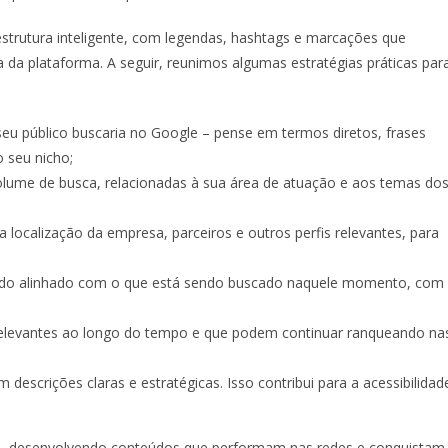
estrutura inteligente, com legendas, hashtags e marcações que
 da plataforma. A seguir, reunimos algumas estratégias práticas par
eu público buscaria no Google – pense em termos diretos, frases
o seu nicho;
olume de busca, relacionadas à sua área de atuação e aos temas do
a localização da empresa, parceiros e outros perfis relevantes, para
eúdo alinhado com o que está sendo buscado naquele momento, com
elevantes ao longo do tempo e que podem continuar ranqueando na
m descrições claras e estratégicas. Isso contribui para a acessibilidad
to, desenvolvendo conteúdos que performam nas redes e conquistam