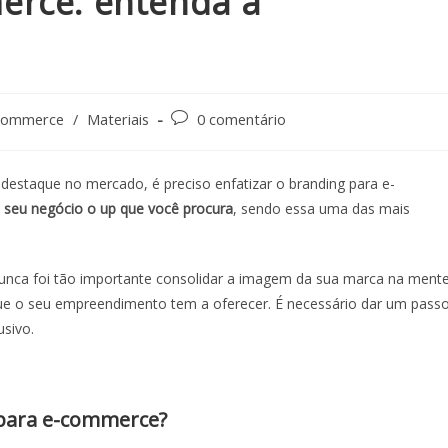
erce: entenda a
commerce
/
Materiais
0 comentário
destaque no mercado, é preciso enfatizar o
branding para e-
 seu negócio o up que você procura
, sendo essa uma das mais
unca foi tão importante consolidar a imagem da sua marca na ment
ue o seu empreendimento tem a oferecer. É necessário dar um pass
sivo.
para e-commerce
?