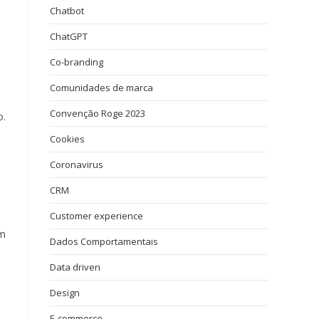
Chatbot
ChatGPT
Co-branding
Comunidades de marca
e
Convenção Roge 2023
o.
Cookies
Coronavirus
a
CRM
Customer experience
m
Dados Comportamentais
Data driven
Design
E-commerce