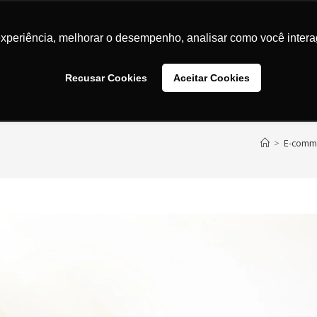
Marketing Digital
Transformação Digital
UX / UI
Des
experiência, melhorar o desempenho, analisar como você intera
Recusar Cookies
Aceitar Cookies
>
E-comm