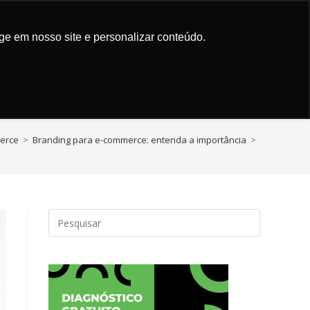
Trusted by
Quantum AI App
ign
Marketing de Conteúdo
ge em nosso site e personalizar conteúdo.
erce
>
Branding para e-commerce: entenda a importância
>